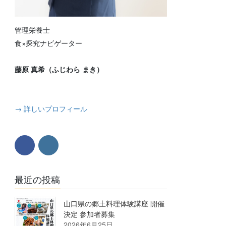
管理栄養士
食×探究ナビゲーター
藤原 真希（ふじわら まき）
→ 詳しいプロフィール
最近の投稿
山口県の郷土料理体験講座 開催
決定 参加者募集
2026年6月25日