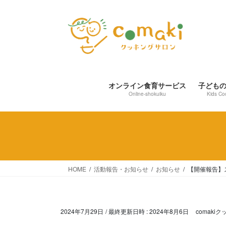
コ
ナ
ン
ビ
テ
ゲ
ン
ー
ツ
シ
へ
ョ
ス
ン
オンライン食育サービス
子ども
キ
に
Online-shokuiku
Kids Co
ッ
移
プ
動
HOME
活動報告・お知らせ
お知らせ
【開催報告】
2024年7月29日
/ 最終更新日時 :
2024年8月6日
comaki