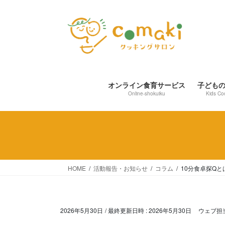
コ
ナ
ン
ビ
テ
ゲ
ン
ー
ツ
シ
へ
ョ
ス
ン
オンライン食育サービス
子ども
キ
に
Online-shokuiku
Kids Co
ッ
移
プ
動
HOME
活動報告・お知らせ
コラム
10分食卓探Qと
2026年5月30日
/ 最終更新日時 :
2026年5月30日
ウェブ担