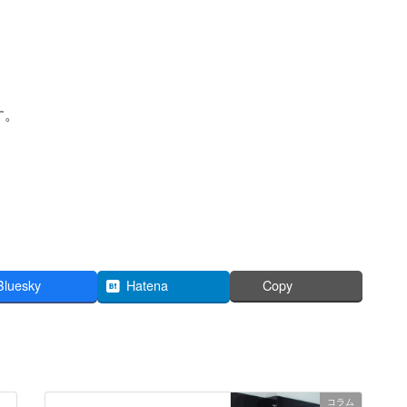
す。
Bluesky
Hatena
Copy
コラム