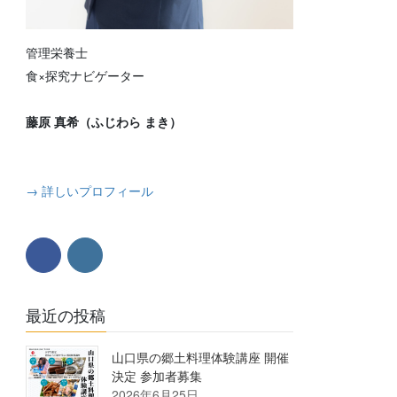
管理栄養士
食×探究ナビゲーター
藤原 真希（ふじわら まき）
→ 詳しいプロフィール
最近の投稿
山口県の郷土料理体験講座 開催
決定 参加者募集
2026年6月25日